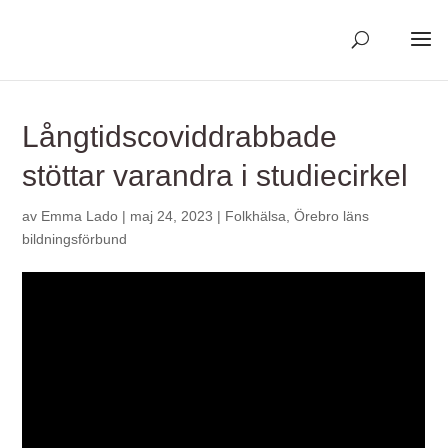
Skip
to
content
Långtidscoviddrabbade
stöttar varandra i studiecirkel
av
Emma Lado
|
maj 24, 2023
|
Folkhälsa
,
Örebro läns
bildningsförbund