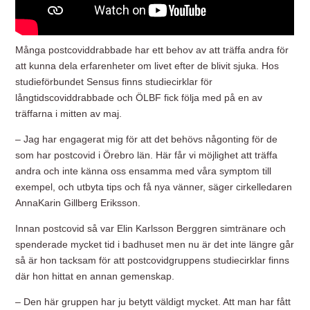
Många postcoviddrabbade har ett behov av att träffa andra för
att kunna dela erfarenheter om livet efter de blivit sjuka. Hos
studieförbundet Sensus finns studiecirklar för
långtidscoviddrabbade och ÖLBF fick följa med på en av
träffarna i mitten av maj.
– Jag har engagerat mig för att det behövs någonting för de
som har postcovid i Örebro län. Här får vi möjlighet att träffa
andra och inte känna oss ensamma med våra symptom till
exempel, och utbyta tips och få nya vänner, säger cirkelledaren
AnnaKarin Gillberg Eriksson.
Innan postcovid så var Elin Karlsson Berggren simtränare och
spenderade mycket tid i badhuset men nu är det inte längre går
så är hon tacksam för att postcovidgruppens studiecirklar finns
där hon hittat en annan gemenskap.
– Den här gruppen har ju betytt väldigt mycket. Att man har fått