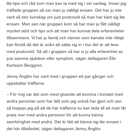
lite tips och råd som man kan ta med sig i sin vardag. Innan jag
träffade gruppen så var man ju väldigt ensam. Det har ju inte
varit så stor kunskap om just postcovid så man har känt sig lite
ensam. Men sen när gruppen kom så har man ju fått väldigt
mycket stöd och tips och att man har kunnat dela erfarenheter
tillsammans. Vi har ju familj och vänner som kanske inte riktigt
kan förstå då det är svårt att sätta sig in i hur det är att leva
med postcovid. Så att i gruppen så har vi ju alla erfarenhet av
just samma sjukdom eller symptom, säger deltagaren Elin
Karlsson Berggren.
Jenny Änglöv har varit med i gruppen ett par gånger och
uppskattar träffarna.
– För mig var det som mest givande att komma i kontakt med
andra personer som har lidit som jag också har gjort och sen
så hoppas jag på att de här träffarna nu kan leda till att man får
prata mer med andra personer för att kunna känna
samhörighet med andra. Det är lätt att känna sig lite ensam i
det här tillståndet, säger deltagaren Jenny Änglöv.