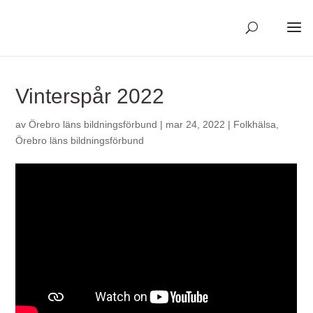
Skip
to
content
Vinterspår 2022
av
Örebro läns bildningsförbund
|
mar 24, 2022
|
Folkhälsa
,
Örebro läns bildningsförbund