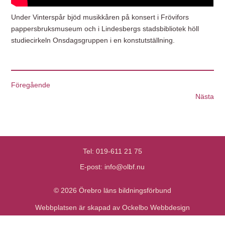
Under Vinterspår bjöd musikkåren på konsert i Frövifors
pappersbruksmuseum och i Lindesbergs stadsbibliotek höll
studiecirkeln Onsdagsgruppen i en konstutställning.
Föregående
Nästa
Tel:
019-611 21 75
E-post:
info@olbf.nu
© 2026 Örebro läns bildningsförbund
Webbplatsen är skapad av Ockelbo Webbdesign