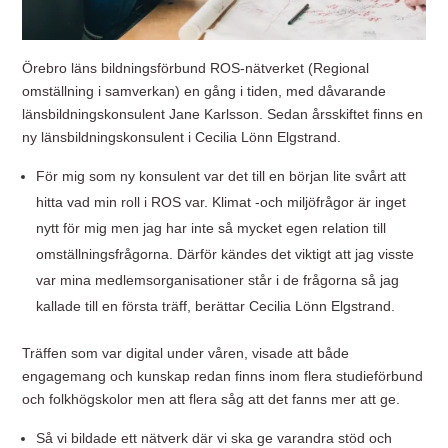
Örebro läns bildningsförbund ROS-nätverket (Regional
omställning i samverkan) en gång i tiden, med dåvarande
länsbildningskonsulent Jane Karlsson. Sedan årsskiftet finns en
ny länsbildningskonsulent i Cecilia Lönn Elgstrand.
För mig som ny konsulent var det till en början lite svårt att
hitta vad min roll i ROS var. Klimat -och miljöfrågor är inget
nytt för mig men jag har inte så mycket egen relation till
omställningsfrågorna. Därför kändes det viktigt att jag visste
var mina medlemsorganisationer står i de frågorna så jag
kallade till en första träff, berättar Cecilia Lönn Elgstrand.
Träffen som var digital under våren, visade att både
engagemang och kunskap redan finns inom flera studieförbund
och folkhögskolor men att flera såg att det fanns mer att ge.
Så vi bildade ett nätverk där vi ska ge varandra stöd och