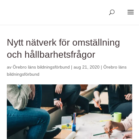
Skip
to
content
Nytt nätverk för omställning
och hållbarhetsfrågor
av
Örebro läns bildningsförbund
|
aug 21, 2020
|
Örebro läns
bildningsförbund