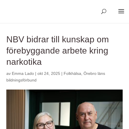
Skip
to
content
NBV bidrar till kunskap om
förebyggande arbete kring
narkotika
av
Emma Lado
|
okt 24, 2025
|
Folkhälsa
,
Örebro läns
bildningsförbund