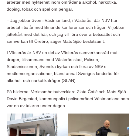
arbetar med nykterhet inom områdena alkohol, narkotika,
doping, tobak och spel om pengar.
– Jag jobbar även i Västmanland, i Västerås, där NBV har
arbetat i tio år med liknande konferenser och frågor. Vi jobbar
jättehårt med det här, och jag vill föra över arbetssättet och
samverkan till Örebro, säger Mats Sjöö beslutsamt.
I Västerås är NBV en del av Västerås samverkansråd mot
droger, tillsammans med Västerås stad, Polisen,
Stadsmissionen, Svenska kyrkan och flera av NBV:s
medlemsorganisationer, bland annat Sveriges landsråd för
alkohol- och narkotikafrågor (SLAN).
På bilderna: Verksamhetsutvecklare Zlata Ćatić och Mats Sjöö.
David Birgestad, kommunpolis i polisområdet Västmanland som
var en av talarna under dagen.