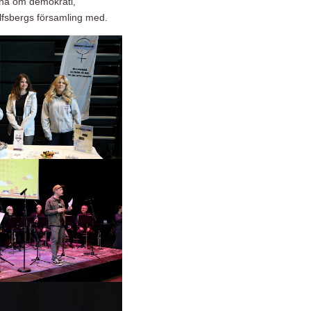
rna om demokrati,
olfsbergs församling med.