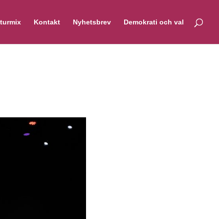
turmix
Kontakt
Nyhetsbrev
Demokrati och val