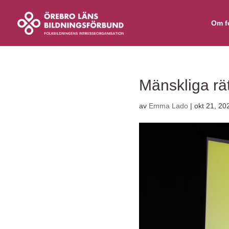
Skip
to
content
Om f
Mänskliga rä
av
Emma Lado
|
okt 21, 20