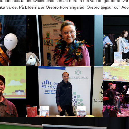
unden fick under kvällen chansen att berätta om vad de gör för att vä
lika värde. På bilderna är Örebro Föreningsråd, Örebro tjejjour och Ad