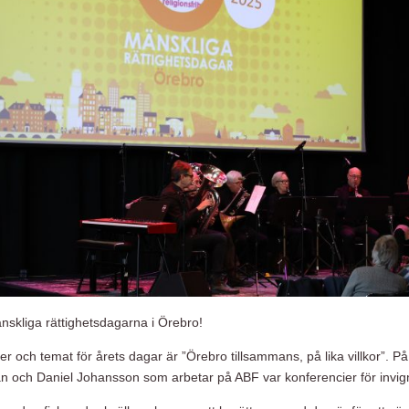
nskliga rättighetsdagarna i Örebro!
 och temat för årets dagar är ”Örebro tillsammans, på lika villkor”. På
n och Daniel Johansson som arbetar på ABF var konferencier för invig