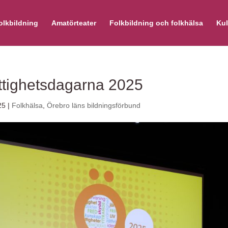
olkbildning
Amatörteater
Folkbildning och folkhälsa
Kul
ttighetsdagarna 2025
25
|
Folkhälsa
,
Örebro läns bildningsförbund